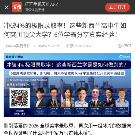
打开手机天维APP
天维新闻
立即打开
阅读体验更佳
冲破4%的极限录取率！这些新西兰高中生如
何突围顶尖大学？6位学霸分享真实经验！
2997
Crimson教育专栏
2026-05-26 20:25
来源:Crimson NZ
刚刚落幕的 2026 全球美本录取季，再次用一组冰冷的数据向
全世界证明了什么叫“千军万马过独木桥”。