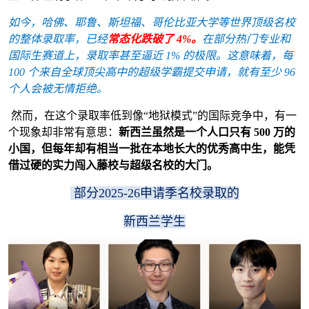
如今，哈佛、耶鲁、斯坦福、哥伦比亚大学等世界顶级名校
的整体录取率，已经
常态化跌破了 4%。
在部分热门专业和
国际生赛道上，录取率甚至逼近 1% 的极限。这意味着，每
100 个来自全球顶尖高中的超级学霸提交申请，就有至少 96
个人会被无情拒绝。
然而，在这个录取率低到像“地狱模式”的国际竞争中，有一
个现象却非常有意思：
新西兰虽然是一个人口只有 500 万的
小国，但每年却有相当一批在本地长大的优秀高中生，能凭
借过硬的实力闯入藤校与超级名校的大门。
部分2025-26申请季名校录取的
新西兰学生