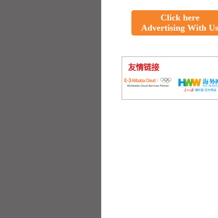
Click here
Advertising With U
友情链接