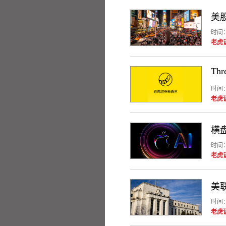
美
时间：2
老虎
Thr
时间：2
老虎
横
涨
时间：2
老虎
美
迎
时间：2
老虎