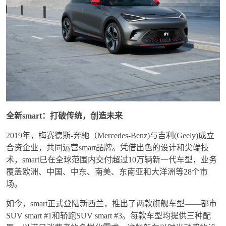
全新
smart
：打破
传统
，
创
造未
来
2019
年，梅
赛
德斯
-
奔
驰（
Mercedes-Benz
)
与吉利
(Geely)
成立
合
资
企
业
，共同运
营
smart
品牌。凭借出色的
设计
和尖端技
术
，
smart
已在全球范
围
内交付超
过
10
万
辆
新一代
车
型，
业务
覆盖欧洲、中国、中
东
、南美、
东
南
亚
和大洋洲等
28
个市
场
。
如今，
smart
正式登
陆
新西
兰
，推出了两款旗
舰车
型
——
都市
SUV smart #1
和
轿
跑
SUV smart #3
。每款
车
型均提供三种配