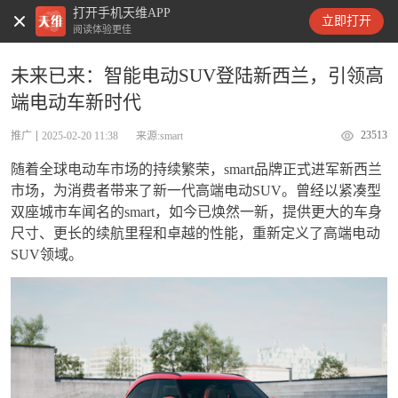
打开手机天维APP
天维新闻
立即打开
阅读体验更佳
未来已来：智能电动SUV登陆新西兰，引领高
端电动车新时代
23513
推广
2025-02-20 11:38
来源:smart
随着全球
电动车
市
场
的持
续
繁荣，
smart
品牌正式
进军
新西
兰
市
场
，
为
消
费
者
带
来了新一代高端
电动
SUV
。曾
经
以
紧
凑型
双座城市
车闻
名的
smart
，如今已
焕
然一新，提供更大的
车
身
尺寸、更
长
的
续
航里程和卓越的性能，重新定
义
了高端
电动
SUV
领
域。