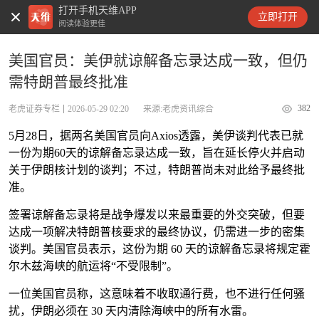
打开手机天维APP
天维新闻
立即打开
阅读体验更佳
美国官员：美伊就谅解备忘录达成一致，但仍
需特朗普最终批准
382
老虎证券专栏
2026-05-29 02:20
来源:老虎资讯综合
5月28日，据两名美国官员向Axios透露，美伊谈判代表已就
一份为期60天的谅解备忘录达成一致，旨在延长停火并启动
关于伊朗核计划的谈判；不过，特朗普尚未对此给予最终批
准。
签署谅解备忘录将是战争爆发以来最重要的外交突破，但要
达成一项解决特朗普核要求的最终协议，仍需进一步的密集
谈判。美国官员表示，这份为期 60 天的谅解备忘录将规定霍
尔木兹海峡的航运将“不受限制”。
一位美国官员称，这意味着不收取通行费，也不进行任何骚
扰，伊朗必须在 30 天内清除海峡中的所有水雷。