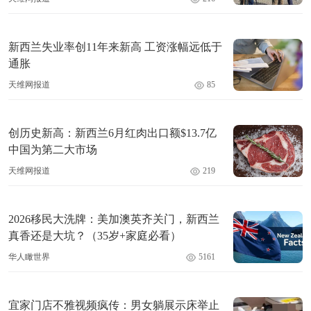
新西兰失业率创11年来新高 工资涨幅远低于
通胀
天维网报道
85
创历史新高：新西兰6月红肉出口额$13.7亿
中国为第二大市场
天维网报道
219
2026移民大洗牌：美加澳英齐关门，新西兰
真香还是大坑？（35岁+家庭必看）
华人瞰世界
5161
宜家门店不雅视频疯传：男女躺展示床举止