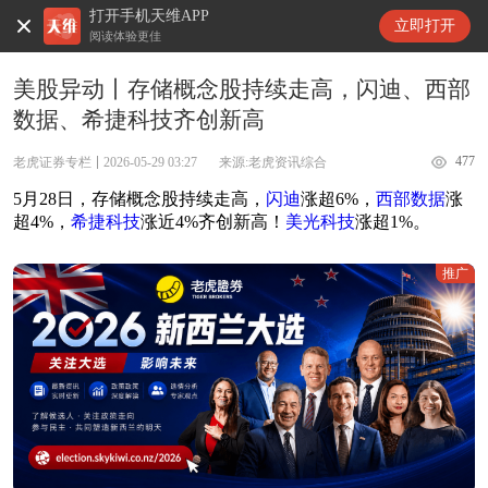
打开手机天维APP
天维新闻
立即打开
阅读体验更佳
美股异动丨存储概念股持续走高，闪迪、西部
数据、希捷科技齐创新高
477
老虎证券专栏
2026-05-29 03:27
来源:老虎资讯综合
5月28日，存储概念股持续走高，
闪迪
涨超6%，
西部数据
涨
超4%，
希捷科技
涨近4%齐创新高！
美光科技
涨超1%。
推广